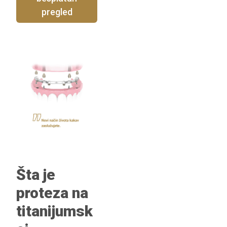
pregled
Šta je
proteza na
titanijumsk