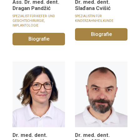
Ass. Dr. med. dent.
Dr. med. dent.
Dragan Pandžić
Slađana Cvišić
SPEZIALIST FÜR KIEFER- UND
SPEZIALISTIN FÜR
GESICHTSCHIRURGIE,
KINDERZAHNHEILKUNDE
IMPLANTOLOGIE
Biografie
Biografie
Dr. med. dent.
Dr. med. dent.