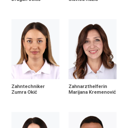
Zahntechniker
Zahnarzthelferin
Zumra Okić
Marijana Kremenović