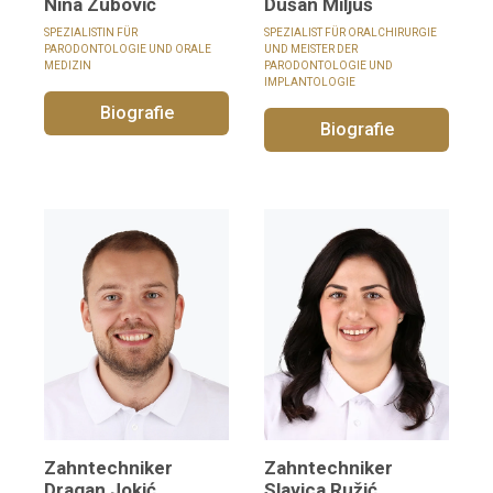
Dušan Miljuš
Nina Zubović
SPEZIALIST FÜR ORALCHIRURGIE
SPEZIALISTIN FÜR
UND MEISTER DER
PARODONTOLOGIE UND ORALE
PARODONTOLOGIE UND
MEDIZIN
IMPLANTOLOGIE
Biografie
Biografie
Zahntechniker
Zahntechniker
Dragan Jokić
Slavica Ružić