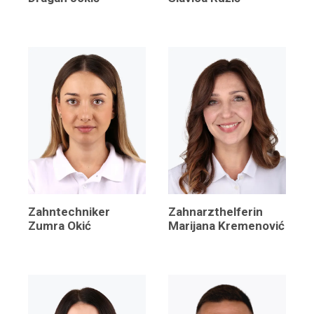
Zahntechniker
Zahnarzthelferin
Zumra Okić
Marijana Kremenović