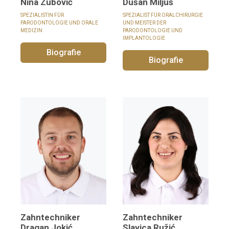
Dušan Miljuš
Nina Zubović
SPEZIALIST FÜR ORALCHIRURGIE
SPEZIALISTIN FÜR
UND MEISTER DER
PARODONTOLOGIE UND ORALE
PARODONTOLOGIE UND
MEDIZIN
IMPLANTOLOGIE
Biografie
Biografie
Zahntechniker
Zahntechniker
Dragan Jokić
Slavica Ružić