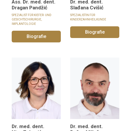
Ass. Dr. med. dent.
Dr. med. dent.
Dragan Pandžić
Slađana Cvišić
SPEZIALIST FÜR KIEFER- UND
SPEZIALISTIN FÜR
GESICHTSCHIRURGIE,
KINDERZAHNHEILKUNDE
IMPLANTOLOGIE
Biografie
Biografie
Dr. med. dent.
Dr. med. dent.