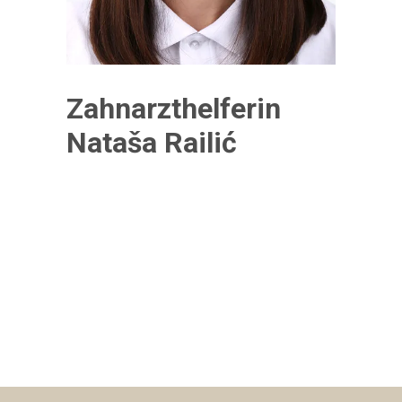
Zahnarzthelferin
Nataša Railić