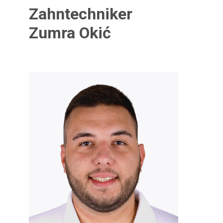
Zahntechniker
Zumra Okić