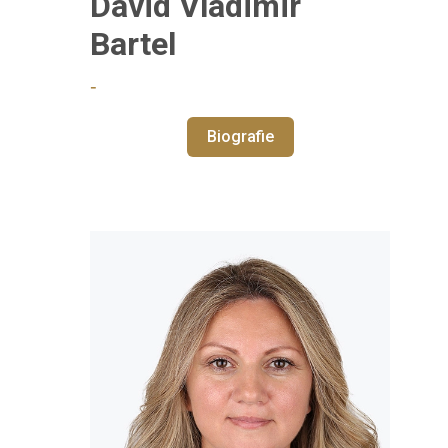
David Vladimir
Bartel
‑
Biografie