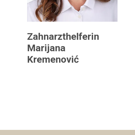
Zahnarzthelferin
Marijana
Kremenović