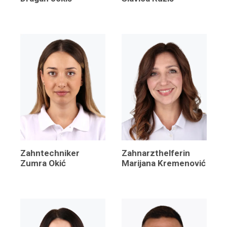
Zahntechniker
Zahnarzthelferin
Zumra Okić
Marijana Kremenović