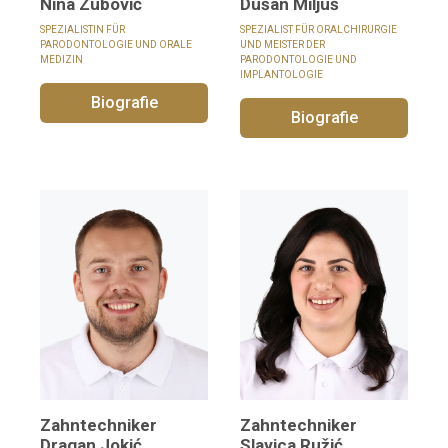
Dušan Miljuš
Nina Zubović
SPEZIALIST FÜR ORALCHIRURGIE
SPEZIALISTIN FÜR
UND MEISTER DER
PARODONTOLOGIE UND ORALE
PARODONTOLOGIE UND
MEDIZIN
IMPLANTOLOGIE
Biografie
Biografie
Zahntechniker
Zahntechniker
Dragan Jokić
Slavica Ružić