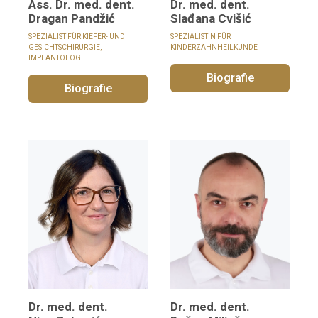
Ass. Dr. med. dent.
Dr. med. dent.
Dragan Pandžić
Slađana Cvišić
SPEZIALIST FÜR KIEFER- UND
SPEZIALISTIN FÜR
GESICHTSCHIRURGIE,
KINDERZAHNHEILKUNDE
IMPLANTOLOGIE
Biografie
Biografie
Dr. med. dent.
Dr. med. dent.