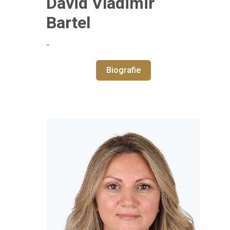
David Vladimir
Bartel
‑
Biografie