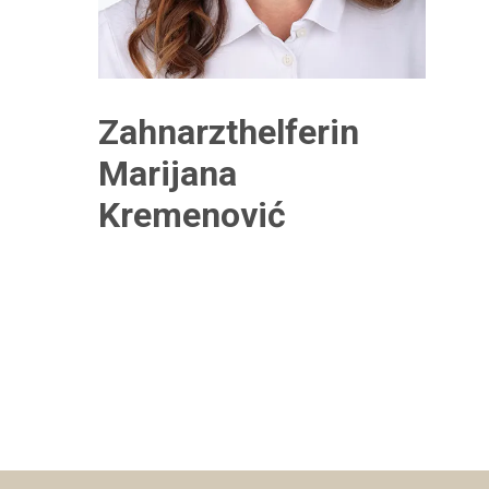
Zahnarzthelferin
Marijana
Kremenović