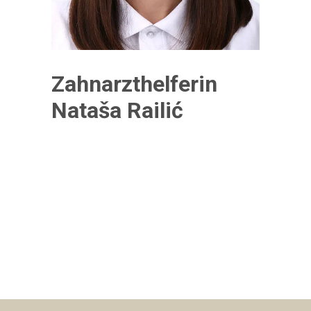
Zahnarzthelferin
Nataša Railić