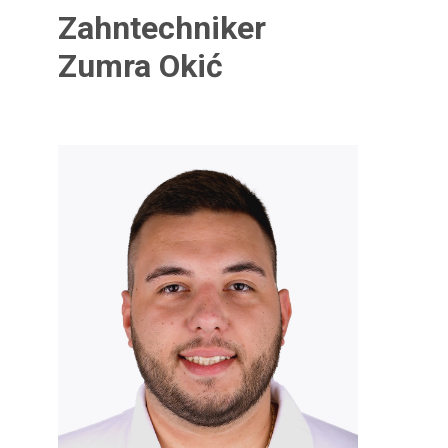
Zahntechniker
Zumra Okić