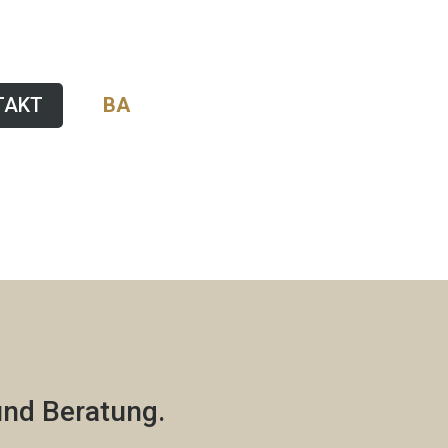
TAKT
BA
nd Beratung.